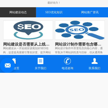
最好动力！
网站建设动态
SEO优化知识
网站推广资讯
网站建设是否需要从上线之初就做好SEO结构？
网站设计制作需要包含哪些核心内容？
网站建设从一开始就应该规划好SEO结
网站设计制作中所需包含的核心内容，通
构，这是提高搜索引擎友好度、提升网站
常取决于网站的性质与目标，但从通用角
可见性和后期运营效率的关键。很多企业
度来看，一个结构清晰、体验良好的网
在建站初期只注重页面设计和功能开发，
站，往往应具备以下几个关键板块：首先
忽略了SEO的基本结构，等到上线后才
是首页，它是用户进入网站的第一入口，
网站首页
关于我们
电话咨询
联系我们
发现诸多不利于优化的问题，再去返工修
也是品牌形象的核心展示位。首页应具备
改不仅成本高，还容易影响...
清晰的导航结构、突出的核心...
网站交互设计怎样增强用户参与感
内容型网站文章排版有何技巧可寻？
要增强网站交互设计的用户参与感，可从
内容型网站文章排版有以下诸多技巧：
多方面入手。首先是增加互动元素，设置
一、文字格式字体选择应选用清晰易读的
评论区、留言板或在线问答板块，让用户
字体，如宋体、黑体、微软雅黑等。避免
畅所欲言并及时回复，还可定期开展投票
使用过于花哨或难以辨认的字体，因为这