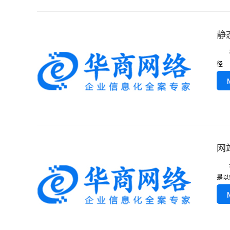
静
众所
径 
网
关于
是以