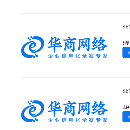
S
1、
引擎
S
1.
选择