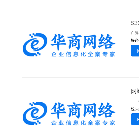
S
百度
好这
网
很多
说5