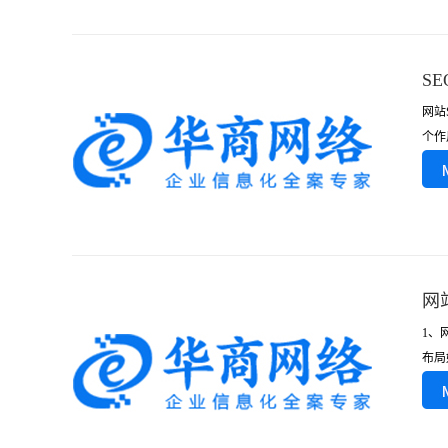
S
网站
个作
网
1、
布局