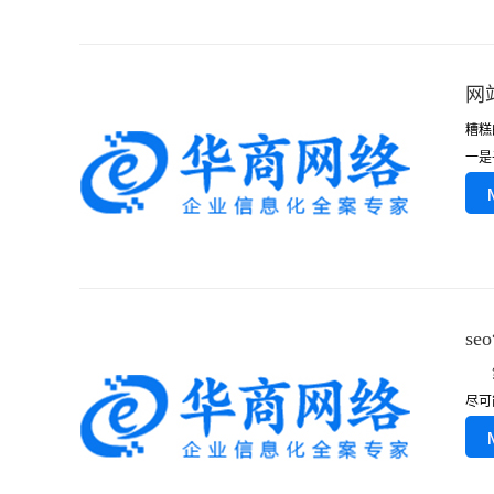
网
糟糕
一是
s
第一
尽可