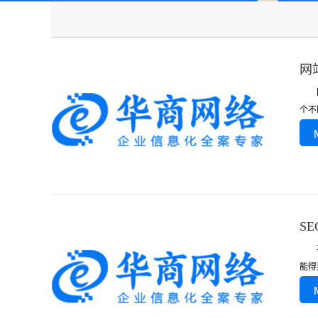
网
网站
个不
S
不同
能得