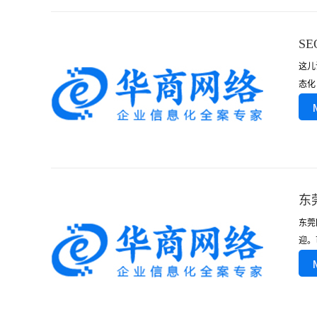
S
这儿
态化
东
东莞
迎。