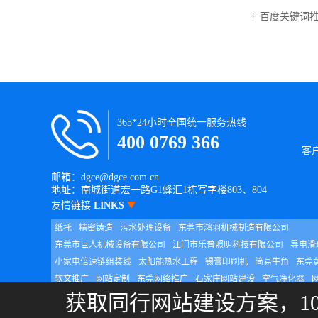
百度关键词
365*24小时全国统一服务热线
400 0769 366
客
邮箱：dgce@dgce.com.cn
地址：南城街道宏一路G1蜂汇1栋写字楼803、804
友情链接
LINKS
纸托
精密铸造
污水处理设备
东莞市鸿羽机械制造有限公司
东莞市巨人机械设备有限公司
江门市乐普照明科技有限公司
导电滑
小家电倍速链组装线
太阳能热水工程
锡膏印刷机
简易牛角
东莞
软文推广
网站定制
东莞网络推广
石家庄网站建设
空气净化器
重庆网站建设
获取同行网站建设方案，1