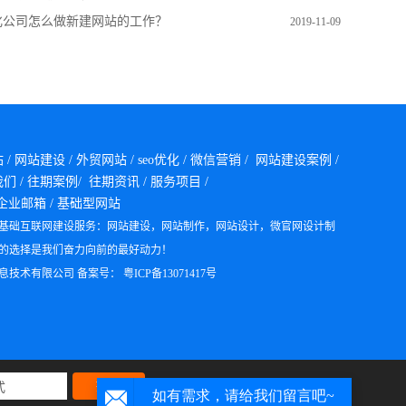
优化公司怎么做新建网站的工作？
2019-11-09
站
/
网站建设
/
外贸网站
/
seo优化
/
微信营销
/
网站建设案例
/
我们
/
往期案例/
往期资讯
/
服务项目
/
企业邮箱
/
基础型网站
基础互联网建设服务：网站建设，网站制作，网站设计，微官网设计制
的选择是我们奋力向前的最好动力！
息技术有限公司 备案号：
粤ICP备13071417号
165
今日已有
人获取方案