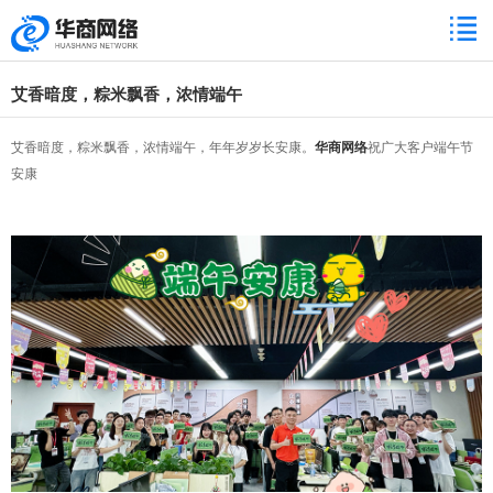
艾香暗度，粽米飘香，浓情端午
艾香暗度，粽米飘香，浓情端午，年年岁岁长安康。
华商网络
祝广大客户端午节
安康