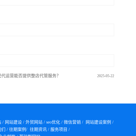
巴代运营能否提供整店代管服务？
2025-05-22
站
/
网站建设
/
外贸网站
/
seo优化
/
微信营销
/
网站建设案例
/
我们
/
往期案例/
往期资讯
/
服务项目
/